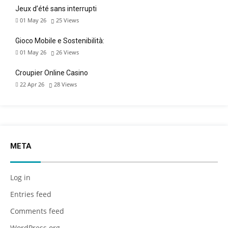
Jeux d’été sans interrupti
01 May 26
25
Views
Gioco Mobile e Sostenibilità:
01 May 26
26
Views
Croupier Online Casino
22 Apr 26
28
Views
META
Log in
Entries feed
Comments feed
WordPress.org