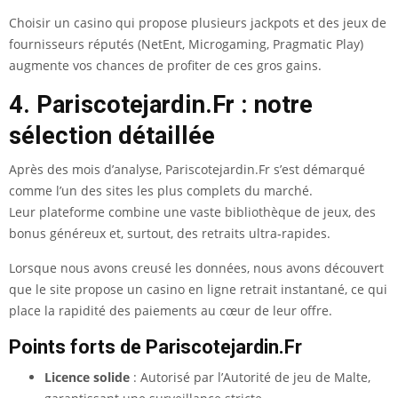
Choisir un casino qui propose plusieurs jackpots et des jeux de
fournisseurs réputés (NetEnt, Microgaming, Pragmatic Play)
augmente vos chances de profiter de ces gros gains.
4. Pariscotejardin.Fr : notre
sélection détaillée
Après des mois d’analyse, Pariscotejardin.Fr s’est démarqué
comme l’un des sites les plus complets du marché.
Leur plateforme combine une vaste bibliothèque de jeux, des
bonus généreux et, surtout, des retraits ultra‑rapides.
Lorsque nous avons creusé les données, nous avons découvert
que le site propose un
casino en ligne retrait instantané
, ce qui
place la rapidité des paiements au cœur de leur offre.
Points forts de Pariscotejardin.Fr
Licence solide
: Autorisé par l’Autorité de jeu de Malte,