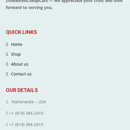
UnwantedCheapCars — we appreciate your trust and look
forward to serving you.
QUICK LINKS
Home
Shop
About us
Contact us
OUR DETAILS
Nationwide – USA
+1 (814) 384‑2410
+1 (814) 384‑2410