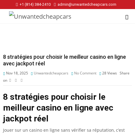
+1 (814) 384‑2410
admin@unwantedcheapcars.com
8 stratégies pour choisir le meilleur casino en ligne
avec jackpot réel
Nov 18, 2025
Unwantedcheapcars
No Comment
28
Views
Share
on
8 stratégies pour choisir le
meilleur casino en ligne avec
jackpot réel
Jouer sur un casino en ligne sans vérifier sa réputation, c’est