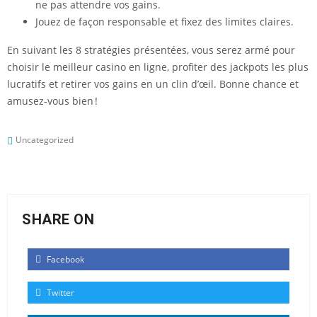
ne pas attendre vos gains.
Jouez de façon responsable et fixez des limites claires.
En suivant les 8 stratégies présentées, vous serez armé pour
choisir le meilleur casino en ligne, profiter des jackpots les plus
lucratifs et retirer vos gains en un clin d’œil. Bonne chance et
amusez‑vous bien !
Uncategorized
SHARE ON
Facebook
Twitter