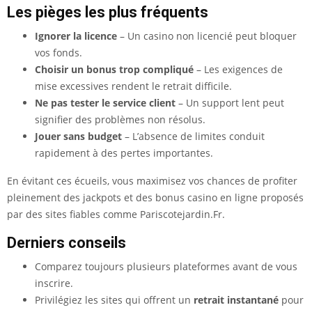
Les pièges les plus fréquents
Ignorer la licence
– Un casino non licencié peut bloquer
vos fonds.
Choisir un bonus trop compliqué
– Les exigences de
mise excessives rendent le retrait difficile.
Ne pas tester le service client
– Un support lent peut
signifier des problèmes non résolus.
Jouer sans budget
– L’absence de limites conduit
rapidement à des pertes importantes.
En évitant ces écueils, vous maximisez vos chances de profiter
pleinement des jackpots et des bonus casino en ligne proposés
par des sites fiables comme Pariscotejardin.Fr.
Derniers conseils
Comparez toujours plusieurs plateformes avant de vous
inscrire.
Privilégiez les sites qui offrent un
retrait instantané
pour