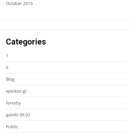
October 2019
Categories
1
6
Blog
epeikon.gr
forexby
gambl 09.03
Public