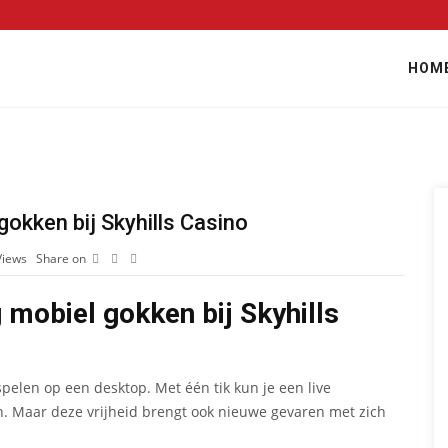
HOM
 gokken bij Skyhills Casino
Views
Share on
g mobiel gokken bij Skyhills
pelen op een desktop. Met één tik kun je een live
n. Maar deze vrijheid brengt ook nieuwe gevaren met zich