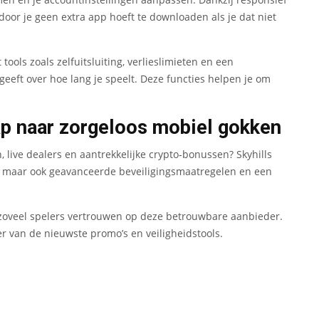
door je geen extra app hoeft te downloaden als je dat niet
tools zoals zelfuitsluiting, verlieslimieten en een
geeft over hoe lang je speelt. Deze functies helpen je om
ap naar zorgeloos mobiel gokken
, live dealers en aantrekkelijke crypto‑bonussen? Skyhills
s, maar ook geavanceerde beveiligingsmaatregelen en een
zoveel spelers vertrouwen op deze betrouwbare aanbieder.
er van de nieuwste promo’s en veiligheidstools.