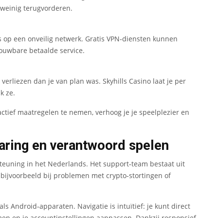
e weinig terugvorderen.
lfs op een onveilig netwerk. Gratis VPN‑diensten kunnen
rouwbare betaalde service.
verliezen dan je van plan was. Skyhills Casino laat je per
k ze.
ctief maatregelen te nemen, verhoog je je speelplezier en
varing en verantwoord spelen
rsteuning in het Nederlands. Het support‑team bestaat uit
bijvoorbeeld bij problemen met crypto‑stortingen of
s Android‑apparaten. Navigatie is intuïtief: je kunt direct
men en je accountinstellingen aanpassen. Dankzij responsief