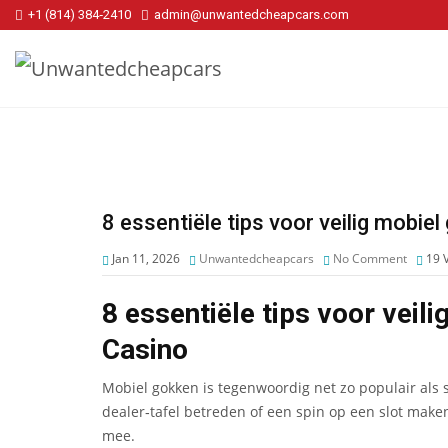
+1 (814) 384‑2410
admin@unwantedcheapcars.com
8 essentiële tips voor veilig mobiel
Jan 11, 2026
Unwantedcheapcars
No Comment
19
8 essentiële tips voor veili
Casino
Mobiel gokken is tegenwoordig net zo populair als s
dealer‑tafel betreden of een spin op een slot make
mee.