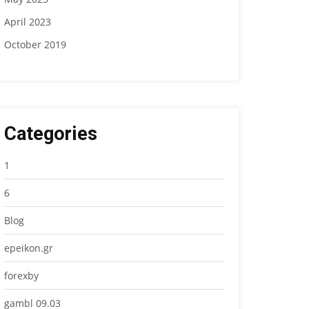
April 2023
October 2019
Categories
1
6
Blog
epeikon.gr
forexby
gambl 09.03