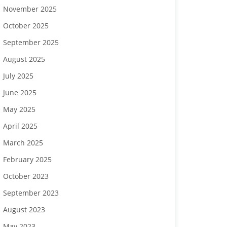
November 2025
October 2025
September 2025
August 2025
July 2025
June 2025
May 2025
April 2025
March 2025
February 2025
October 2023
September 2023
August 2023
May 2023