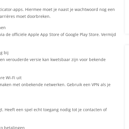
enticator‑apps. Hiermee moet je naast je wachtwoord nog een
arrières moet doorbreken.
nen
ia de officiële Apple App Store of Google Play Store. Vermijd
g bij
Een verouderde versie kan kwetsbaar zijn voor bekende
e Wi‑Fi uit
g maken met onbekende netwerken. Gebruik een VPN als je
. Heeft een spel echt toegang nodig tot je contacten of
to betalingen