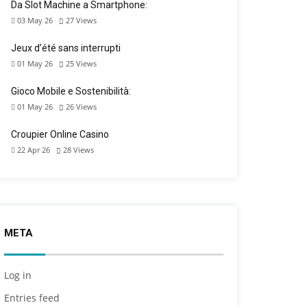
Da Slot Machine a Smartphone:
03 May 26
27
Views
Jeux d’été sans interrupti
01 May 26
25
Views
Gioco Mobile e Sostenibilità:
01 May 26
26
Views
Croupier Online Casino
22 Apr 26
28
Views
META
Log in
Entries feed