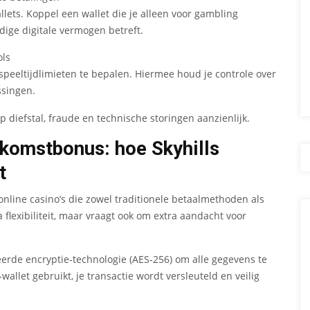
llets. Koppel een wallet die je alleen voor gambling
edige digitale vermogen betreft.
ols
n speeltijdlimieten te bepalen. Hiermee houd je controle over
ssingen.
op diefstal, fraude en technische storingen aanzienlijk.
lkomstbonus: hoe Skyhills
t
online casino’s die zowel traditionele betaalmethoden als
a flexibiliteit, maar vraagt ook om extra aandacht voor
erde encryptie‑technologie (AES‑256) om alle gegevens te
allet gebruikt, je transactie wordt versleuteld en veilig