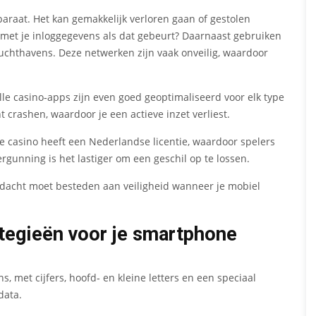
araat. Het kan gemakkelijk verloren gaan of gestolen
 met je inloggegevens als dat gebeurt? Daarnaast gebruiken
luchthavens. Deze netwerken zijn vaak onveilig, waardoor
lle casino‑apps zijn even goed geoptimaliseerd voor elk type
 crashen, waardoor je een actieve inzet verliest.
ine casino heeft een Nederlandse licentie, waardoor spelers
gunning is het lastiger om een geschil op te lossen.
ndacht moet besteden aan veiligheid wanneer je mobiel
ategieën voor je smartphone
 met cijfers, hoofd‑ en kleine letters en een speciaal
data.