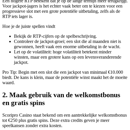
Een hogere RTP betekent dat je op de lange termijn meer terugkrijgt.
Voor jackpot‑jagers is het echter vaak beter om te kiezen voor een
progressieve slot met een grote potentiële uitbetaling, zelfs als de
RTP iets lager is.
Hoe je de juiste spellen vindt
Bekijk de RTP‑cijfers op de spelbeschrijving.
Controleer de jackpot‑groei; een slot die al maanden niet is
gewonnen, heeft vaak een enorme uitbetaling in de wacht.
Let op de volatiliteit: hoge volatiliteit betekent minder
winsten, maar een grotere kans op een levensveranderende
jackpot.
Pro Tip: Begin met een slot die een jackpot van minimaal €10.000
biedt. De kans is klein, maar de potentiële winst maakt het de moeite
waard.
2. Maak gebruik van de welkomstbonus
en gratis spins
Scoripro Casino staat bekend om een aantrekkelijke welkomstbonus
tot €250 plus gratis spins. Deze extra credits geven je meer
speelkansen zonder extra kosten.