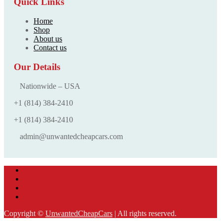
Quick Links
Home
Shop
About us
Contact us
Our Details
Nationwide – USA
+1 (814) 384‑2410
+1 (814) 384‑2410
admin@unwantedcheapcars.com
Copyright ©
UnwantedCheapCars
| All rights reserved.