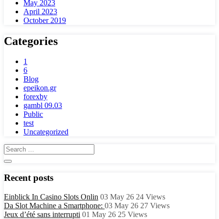
May 2023
April 2023
October 2019
Categories
1
6
Blog
epeikon.gr
forexby
gambl 09.03
Public
test
Uncategorized
Recent posts
Einblick In Casino Slots Onlin
03 May 26
24
Views
Da Slot Machine a Smartphone:
03 May 26
27
Views
Jeux d’été sans interrupti
01 May 26
25
Views