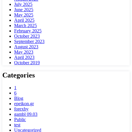
July 2025
June 2025
May 2025
April 2025
March 2025
February 2025
October 2023
September 2023
August 2023
May 2023
April 2023
October 2019
Categories
1
6
Blog
epeikon.gr
forexby
gambl 09.03
Public
test
Uncategorized