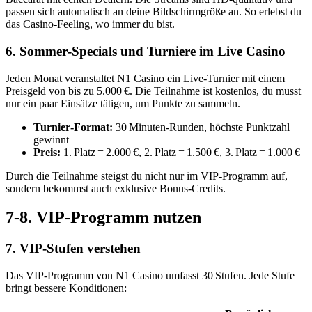
passen sich automatisch an deine Bildschirmgröße an. So erlebst du
das Casino‑Feeling, wo immer du bist.
6. Sommer‑Specials und Turniere im Live Casino
Jeden Monat veranstaltet N1 Casino ein Live‑Turnier mit einem
Preisgeld von bis zu 5.000 €. Die Teilnahme ist kostenlos, du musst
nur ein paar Einsätze tätigen, um Punkte zu sammeln.
Turnier‑Format:
30 Minuten‑Runden, höchste Punktzahl
gewinnt
Preis:
1. Platz = 2.000 €, 2. Platz = 1.500 €, 3. Platz = 1.000 €
Durch die Teilnahme steigst du nicht nur im VIP‑Programm auf,
sondern bekommst auch exklusive Bonus‑Credits.
7‑8. VIP‑Programm nutzen
7. VIP‑Stufen verstehen
Das VIP‑Programm von N1 Casino umfasst 30 Stufen. Jede Stufe
bringt bessere Konditionen: