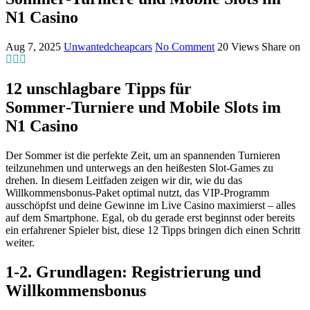
N1 Casino
Aug 7, 2025
Unwantedcheapcars
No Comment
20
Views
Share on
12 unschlagbare Tipps für
Sommer‑Turniere und Mobile Slots im
N1 Casino
Der Sommer ist die perfekte Zeit, um an spannenden Turnieren
teilzunehmen und unterwegs an den heißesten Slot‑Games zu
drehen. In diesem Leitfaden zeigen wir dir, wie du das
Willkommensbonus‑Paket optimal nutzt, das VIP‑Programm
ausschöpfst und deine Gewinne im Live Casino maximierst – alles
auf dem Smartphone. Egal, ob du gerade erst beginnst oder bereits
ein erfahrener Spieler bist, diese 12 Tipps bringen dich einen Schritt
weiter.
1‑2. Grundlagen: Registrierung und
Willkommensbonus