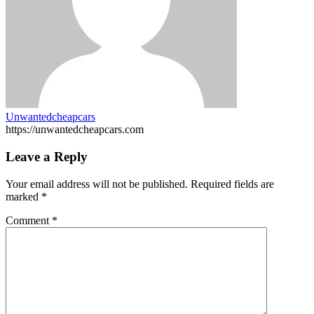
Unwantedcheapcars
https://unwantedcheapcars.com
Leave a Reply
Your email address will not be published.
Required fields are
marked
*
Comment
*