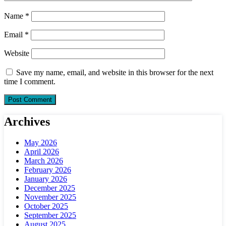
Name
*
Email
*
Website
Save my name, email, and website in this browser for the next
time I comment.
Archives
May 2026
April 2026
March 2026
February 2026
January 2026
December 2025
November 2025
October 2025
September 2025
August 2025