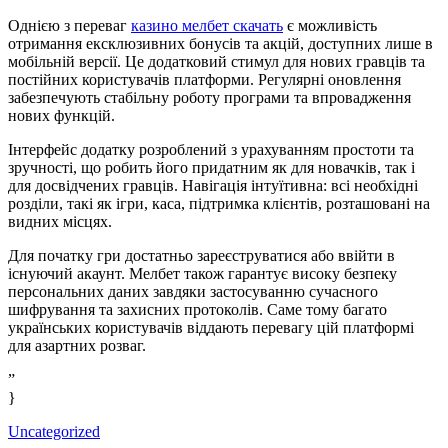
Однією з переваг
казино мелбет скачать
є можливість
отримання ексклюзивних бонусів та акцій, доступних лише в
мобільній версії. Це додатковий стимул для нових гравців та
постійних користувачів платформи. Регулярні оновлення
забезпечують стабільну роботу програми та впровадження
нових функцій.
Інтерфейс додатку розроблений з урахуванням простоти та
зручності, що робить його придатним як для новачків, так і
для досвідчених гравців. Навігація інтуїтивна: всі необхідні
розділи, такі як ігри, каса, підтримка клієнтів, розташовані на
видних місцях.
Для початку гри достатньо зареєструватися або ввійти в
існуючий акаунт. Мелбет також гарантує високу безпеку
персональних даних завдяки застосуванню сучасного
шифрування та захисних протоколів. Саме тому багато
українських користувачів віддають перевагу цій платформі
для азартних розваг.
”
}
Uncategorized