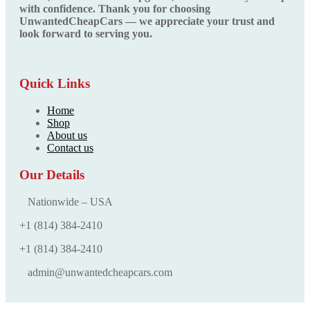
with confidence. Thank you for choosing
UnwantedCheapCars — we appreciate your trust and
look forward to serving you.
Quick Links
Home
Shop
About us
Contact us
Our Details
Nationwide – USA
+1 (814) 384‑2410
+1 (814) 384‑2410
admin@unwantedcheapcars.com