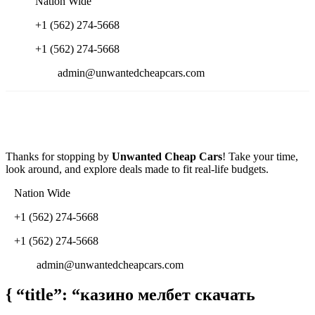
Nation Wide
+1 (562) 274-5668
+1 (562) 274-5668
admin@unwantedcheapcars.com
Thanks for stopping by
Unwanted Cheap Cars
! Take your time,
look around, and explore deals made to fit real-life budgets.
Nation Wide
+1 (562) 274-5668
+1 (562) 274-5668
admin@unwantedcheapcars.com
{ “title”: “казино мелбет скачать