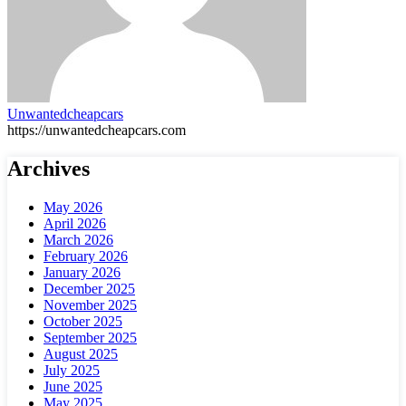
Unwantedcheapcars
https://unwantedcheapcars.com
Archives
May 2026
April 2026
March 2026
February 2026
January 2026
December 2025
November 2025
October 2025
September 2025
August 2025
July 2025
June 2025
May 2025