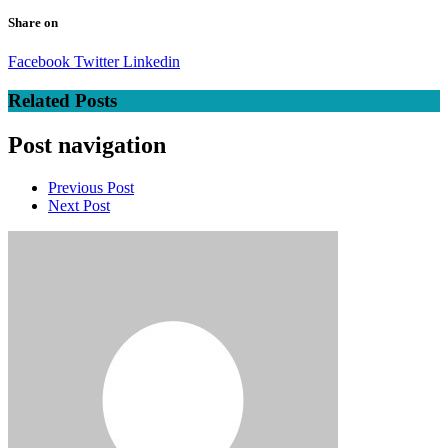
Share on
Facebook
Twitter
Linkedin
Related Posts
Post navigation
Previous Post
Next Post