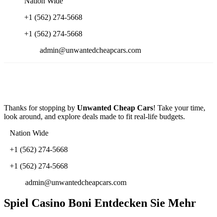
Nation Wide
+1 (562) 274-5668
+1 (562) 274-5668
admin@unwantedcheapcars.com
Thanks for stopping by
Unwanted Cheap Cars
! Take your time,
look around, and explore deals made to fit real-life budgets.
Nation Wide
+1 (562) 274-5668
+1 (562) 274-5668
admin@unwantedcheapcars.com
Spiel Casino Boni Entdecken Sie Mehr