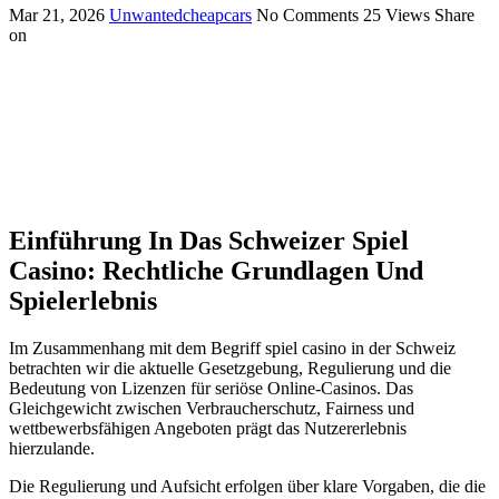
Mar 21, 2026
Unwantedcheapcars
No Comments
25
Views
Share
on
Einführung In Das Schweizer Spiel
Casino: Rechtliche Grundlagen Und
Spielerlebnis
Im Zusammenhang mit dem Begriff spiel casino in der Schweiz
betrachten wir die aktuelle Gesetzgebung, Regulierung und die
Bedeutung von Lizenzen für seriöse Online-Casinos. Das
Gleichgewicht zwischen Verbraucherschutz, Fairness und
wettbewerbsfähigen Angeboten prägt das Nutzererlebnis
hierzulande.
Die Regulierung und Aufsicht erfolgen über klare Vorgaben, die die