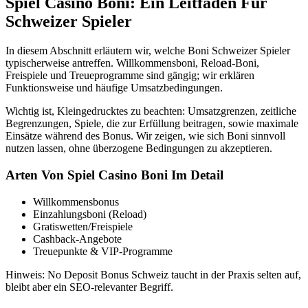
Spiel Casino Boni: Ein Leitfaden Für
Schweizer Spieler
In diesem Abschnitt erläutern wir, welche Boni Schweizer Spieler
typischerweise antreffen. Willkommensboni, Reload-Boni,
Freispiele und Treueprogramme sind gängig; wir erklären
Funktionsweise und häufige Umsatzbedingungen.
Wichtig ist, Kleingedrucktes zu beachten: Umsatzgrenzen, zeitliche
Begrenzungen, Spiele, die zur Erfüllung beitragen, sowie maximale
Einsätze während des Bonus. Wir zeigen, wie sich Boni sinnvoll
nutzen lassen, ohne überzogene Bedingungen zu akzeptieren.
Arten Von Spiel Casino Boni Im Detail
Willkommensbonus
Einzahlungsboni (Reload)
Gratiswetten/Freispiele
Cashback-Angebote
Treuepunkte & VIP-Programme
Hinweis: No Deposit Bonus Schweiz taucht in der Praxis selten auf,
bleibt aber ein SEO-relevanter Begriff.