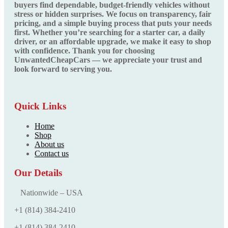
buyers find dependable, budget-friendly vehicles without
stress or hidden surprises. We focus on transparency, fair
pricing, and a simple buying process that puts your needs
first. Whether you’re searching for a starter car, a daily
driver, or an affordable upgrade, we make it easy to shop
with confidence. Thank you for choosing
UnwantedCheapCars — we appreciate your trust and
look forward to serving you.
Quick Links
Home
Shop
About us
Contact us
Our Details
Nationwide – USA
+1 (814) 384‑2410
+1 (814) 384‑2410