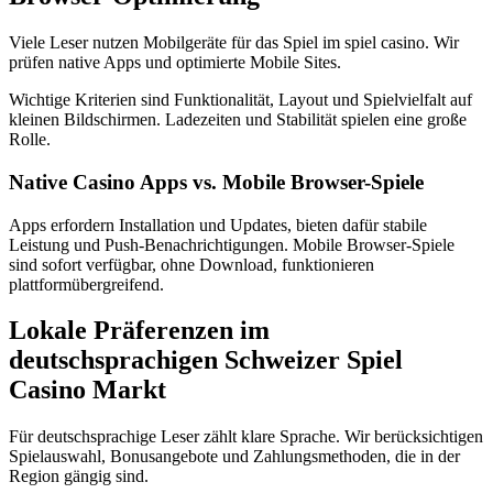
Viele Leser nutzen Mobilgeräte für das Spiel im spiel casino. Wir
prüfen native Apps und optimierte Mobile Sites.
Wichtige Kriterien sind Funktionalität, Layout und Spielvielfalt auf
kleinen Bildschirmen. Ladezeiten und Stabilität spielen eine große
Rolle.
Native Casino Apps vs. Mobile Browser-Spiele
Apps erfordern Installation und Updates, bieten dafür stabile
Leistung und Push-Benachrichtigungen. Mobile Browser-Spiele
sind sofort verfügbar, ohne Download, funktionieren
plattformübergreifend.
Lokale Präferenzen im
deutschsprachigen Schweizer Spiel
Casino Markt
Für deutschsprachige Leser zählt klare Sprache. Wir berücksichtigen
Spielauswahl, Bonusangebote und Zahlungsmethoden, die in der
Region gängig sind.