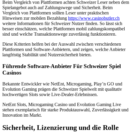
Beim Vergleich von Plattformen achten Schweizer Leser neben dem
Spielangebot auch auf Zahlungswege und Sicherheit. Beim
Vergleich von Plattformen sollten Leser unter praktischen
Hinweisen zur mobilen Bezahlung
https://www.casinobutler.ch
weitere Informationen für Schweizer Nutzer finden. So lässt sich
besser einschätzen, welche Plattformen mobil zahlungskompatibel
sind und welche Transaktionswege zuverlässig funktionieren.
Diese Kriterien helfen bei der Auswahl zwischen verschiedenen
Plattformen und Software-Anbietern, und zeigen, welche Anbieter
langfristig Stabilität und Nutzersicherheit bieten.
Führende Software-Anbieter Für Schweizer Spiel
Casinos
Bekannte Entwickler wie NetEnt, Microgaming, Play’n GO und
Evolution Gaming prägen die Schweizer Spielwelt mit qualitativ
hochwertigen Slots sowie Live-Dealer-Erlebnissen.
NetEnt Slots, Microgaming Casino und Evolution Gaming Live
stehen exemplarisch für starke Produktauswahl, Zuverlässigkeit und
Innovation im Markt.
Sicherheit, Lizenzierung und die Rolle