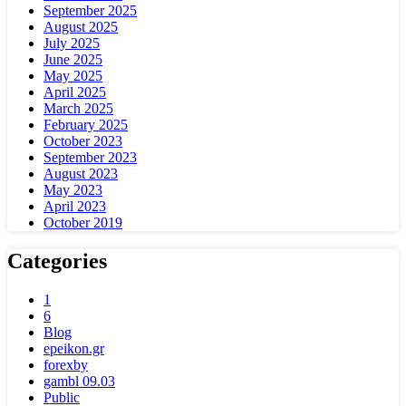
September 2025
August 2025
July 2025
June 2025
May 2025
April 2025
March 2025
February 2025
October 2023
September 2023
August 2023
May 2023
April 2023
October 2019
Categories
1
6
Blog
epeikon.gr
forexby
gambl 09.03
Public