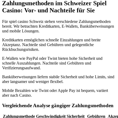
Zahlungsmethoden im Schweizer Spiel
Casino: Vor- und Nachteile für Sie
Für spiel casino Schweiz stehen verschiedene Zahlungsmethoden
bereit. Wir betrachten Kreditkarten, E-Wallets, Banküberweisungen
und mobile Lösungen.
Kreditkarten ermöglichen schnelle Einzahlungen und breite
Akzeptanz. Nachteile sind Gebühren und gelegentliche
Rückbuchungsrisiken.
E-Wallets wie PayPal oder Twint bieten hohe Sicherheit und
schnelle Auszahlungen. Nachteile sind Gebühren und
Verifizierungsaufwand.
Banküberweisungen liefern stabile Sicherheit und hohe Limits, sind
aber langsamer und weniger flexibel.
Mobile Bezahlen wie Twint oder Apple Pay ist bequem, variiert
aber nach Casino.
Vergleichende Analyse gängiger Zahlungsmethoden
Zahlungsmethode
Geschwindigkeit
Sicherheit
Gebühren
Akze