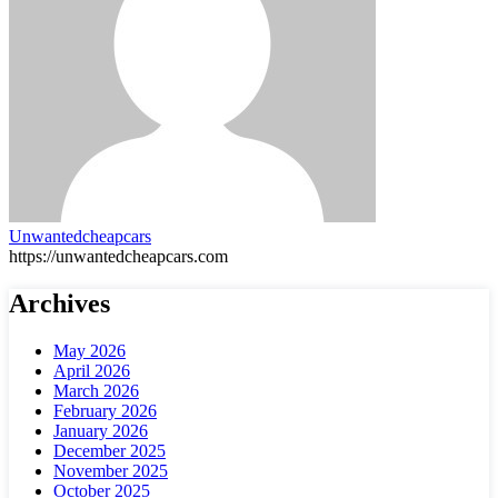
Unwantedcheapcars
https://unwantedcheapcars.com
Archives
May 2026
April 2026
March 2026
February 2026
January 2026
December 2025
November 2025
October 2025