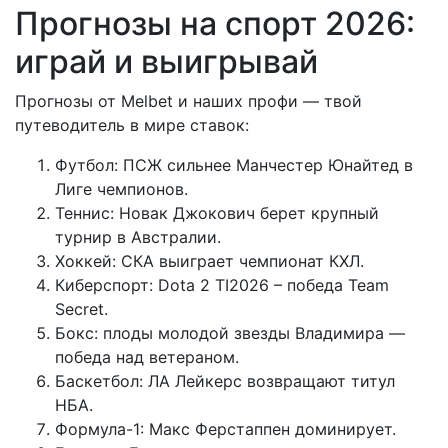
Прогнозы на спорт 2026:
играй и выигрывай
Прогнозы от Melbet и наших профи — твой
путеводитель в мире ставок:
Футбол: ПСЖ сильнее Манчестер Юнайтед в
Лиге чемпионов.
Теннис: Новак Джокович берет крупный
турнир в Австралии.
Хоккей: СКА выиграет чемпионат КХЛ.
Киберспорт: Dota 2 TI2026 – победа Team
Secret.
Бокс: плоды молодой звезды Владимира —
победа над ветераном.
Баскетбол: ЛА Лейкерс возвращают титул
НБА.
Формула-1: Макс Ферстаппен доминирует.