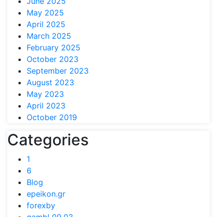
June 2025
May 2025
April 2025
March 2025
February 2025
October 2023
September 2023
August 2023
May 2023
April 2023
October 2019
Categories
1
6
Blog
epeikon.gr
forexby