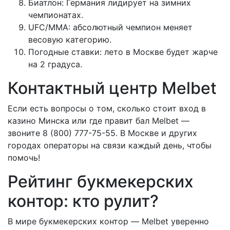
Биатлон: Германия лидирует на зимних
чемпионатах.
UFC/MMA: абсолютный чемпион меняет
весовую категорию.
Погодные ставки: лето в Москве будет жарче
на 2 градуса.
Контактный центр Melbet
Если есть вопросы о том, сколько стоит вход в
казино Минска или где правит бал Melbet —
звоните 8 (800) 777-75-55. В Москве и других
городах операторы на связи каждый день, чтобы
помочь!
Рейтинг букмекерских
контор: кто рулит?
В мире букмекерских контор — Melbet уверенно