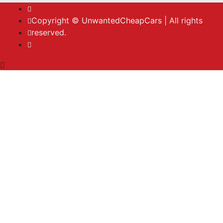
Copyright ©
UnwantedCheapCars
| All rights
reserved.