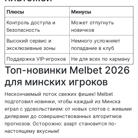
Плюсы
Минусы
Контроль доступа и
Может отпугнуть
безопасность
новичков
Высокий сервис и
Немного усложняет
эксклюзивные зоны
попадание в клуб
Поддержка VIP-игроков
Не для всех по карману
Топ-новинки Melbet 2026
для минских игроков
Нескончаемый поток свежих фишек! Melbet
подготовил новинки, чтобы каждый из Минска
играл с удовольствием: от новых слотов с живыми
дилерами до совершенствованных алгоритмов
прогнозов. Осторожно: азарт становится по-
настоящему вкусным!