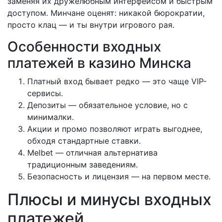
заменяя их дружелюбным интерфейсом и быстрым
доступом. Минчане оценят: никакой бюрократии,
просто клац — и ты внутри игрового рая.
Особенности входных
платежей в казино Минска
Платный вход бывает редко — это чаще VIP-
сервисы.
Депозиты — обязательное условие, но с
минималки.
Акции и промо позволяют играть выгоднее,
обходя стандартные ставки.
Melbet — отличная альтернатива
традиционным заведениям.
Безопасность и лицензия — на первом месте.
Плюсы и минусы входных
платежей