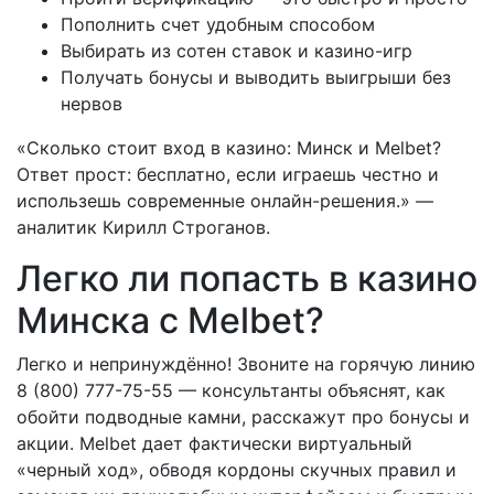
Пополнить счет удобным способом
Выбирать из сотен ставок и казино-игр
Получать бонусы и выводить выигрыши без
нервов
«Сколько стоит вход в казино: Минск и Melbet?
Ответ прост: бесплатно, если играешь честно и
использешь современные онлайн-решения.» —
аналитик Кирилл Строганов.
Легко ли попасть в казино
Минска с Melbet?
Легко и непринуждённо! Звоните на горячую линию
8 (800) 777-75-55 — консультанты объяснят, как
обойти подводные камни, расскажут про бонусы и
акции. Melbet дает фактически виртуальный
«черный ход», обводя кордоны скучных правил и