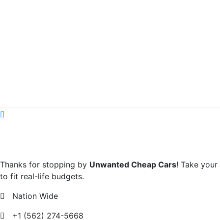
Thanks for stopping by
Unwanted Cheap Cars
! Take your
to fit real-life budgets.
Nation Wide
+1 (562) 274-5668