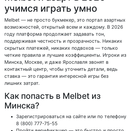
учимся играть умно
Melbet — не просто букмекер, это портал азартных
возможностей, открытый всем и каждому. В 2026
году платформа продолжает задавать тон,
поддерживая честность и прозрачность. Никаких
скрытых платежей, никаких подвохов — только
четкие правила и лучшие коэффициенты. Игроки из
Минска, Москве, и даже Ярославля звонят в
контактный центр, чтобы уточнить детали, ведь
ставка — это гарантия интересной игры без
лишних затрат.
Как попасть в Melbet из
Минска?
Зарегистрироваться на сайте или по телефону
8 (800) 777-75-55
Пройти верификацию — это быстро и просто