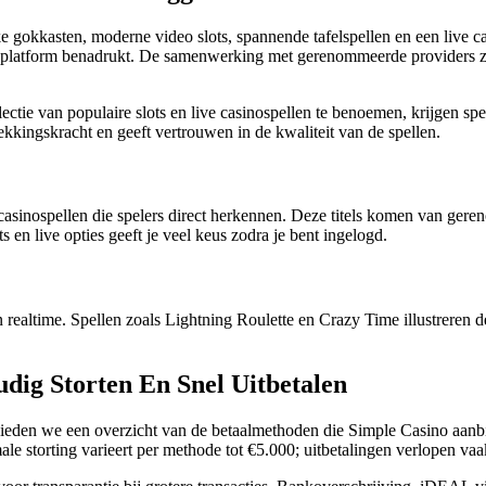
e gokkasten, moderne video slots, spannende tafelspellen en een live 
et platform benadrukt. De samenwerking met gerenommeerde providers z
ctie van populaire slots en live casinospellen te benoemen, krijgen spel
kingskracht en geeft vertrouwen in de kwaliteit van de spellen.
ve casinospellen die spelers direct herkennen. Deze titels komen van g
 en live opties geeft je veel keus zodra je bent ingelogd.
ie in realtime. Spellen zoals Lightning Roulette en Crazy Time illustrere
dig Storten En Snel Uitbetalen
 bieden we een overzicht van de betaalmethoden die Simple Casino aanb
le storting varieert per methode tot €5.000; uitbetalingen verlopen va