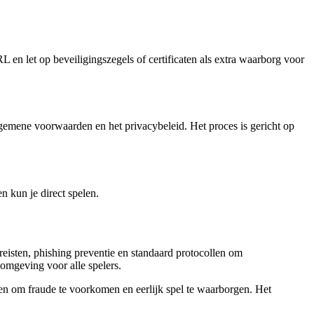
 en let op beveiligingszegels of certificaten als extra waarborg voor
gemene voorwaarden en het privacybeleid. Het proces is gericht op
n kun je direct spelen.
reisten, phishing preventie en standaard protocollen om
 omgeving voor alle spelers.
n om fraude te voorkomen en eerlijk spel te waarborgen. Het