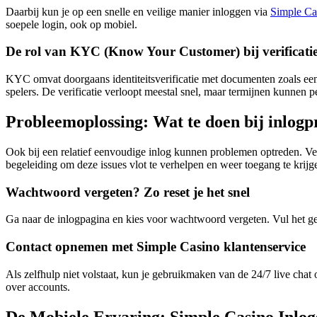
Daarbij kun je op een snelle en veilige manier inloggen via
Simple Ca
soepele login, ook op mobiel.
De rol van KYC (Know Your Customer) bij verificati
KYC omvat doorgaans identiteitsverificatie met documenten zoals een p
spelers. De verificatie verloopt meestal snel, maar termijnen kunnen pe
Probleemoplossing: Wat te doen bij inlog
Ook bij een relatief eenvoudige inlog kunnen problemen optreden. V
begeleiding om deze issues vlot te verhelpen en weer toegang te krijge
Wachtwoord vergeten? Zo reset je het snel
Ga naar de inlogpagina en kies voor wachtwoord vergeten. Vul het ge
Contact opnemen met Simple Casino klantenservice
Als zelfhulp niet volstaat, kun je gebruikmaken van de 24/7 live chat
over accounts.
De Mobiele Ervaring: Simple Casino Inlo