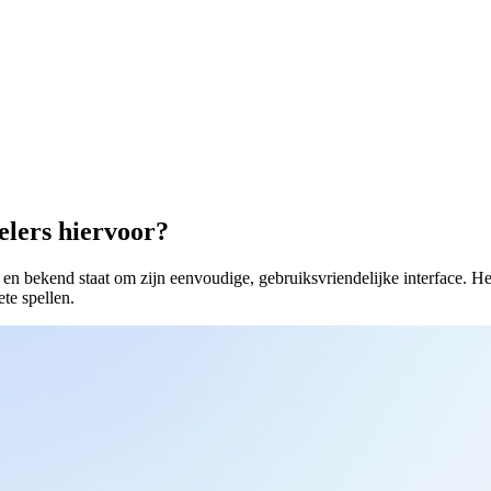
elers hiervoor?
en bekend staat om zijn eenvoudige, gebruiksvriendelijke interface. H
te spellen.