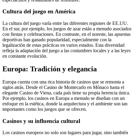
Cultura del juego en América
La cultura del juego varía entre las diferentes regiones de EE.UU.
En el sur, por ejemplo, los juegos de azar están a menudo asociados
con fiestas y celebraciones. En contraste, en el noreste, las apuestas
deportivas han ganado popularidad, especialmente con la
legalización de estas prácticas en varios estados. Esta diversidad
refleja la adaptación del juego a las costumbres locales y a las leyes
en constante evolución.
Europa: Tradición y elegancia
Europa cuenta con una rica historia de casinos que se remonta a
siglos atrás. Desde el Casino de Montecarlo en Mónaco hasta el
elegante Casino de Viena, cada país tiene su propia herencia única.
Por ejemplo, los casinos en Europa a menudo se diseñan con un
enfoque en la estética, donde la arquitectura y el ambiente son tan
importantes como los juegos que se ofrecen.
Casinos y su influencia cultural
Los casinos europeos no solo son lugares para jugar, sino también