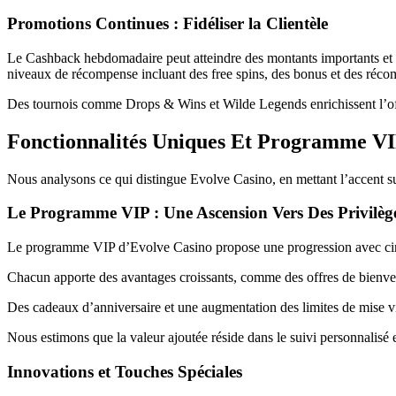
Promotions Continues : Fidéliser la Clientèle
Le Cashback hebdomadaire peut atteindre des montants importants et es
niveaux de récompense incluant des free spins, des bonus et des récom
Des tournois comme Drops & Wins et Wilde Legends enrichissent l’offr
Fonctionnalités Uniques Et Programme VI
Nous analysons ce qui distingue Evolve Casino, en mettant l’accent su
Le Programme VIP : Une Ascension Vers Des Privilège
Le programme VIP d’Evolve Casino propose une progression avec cinq 
Chacun apporte des avantages croissants, comme des offres de bienven
Des cadeaux d’anniversaire et une augmentation des limites de mise vien
Nous estimons que la valeur ajoutée réside dans le suivi personnalisé e
Innovations et Touches Spéciales