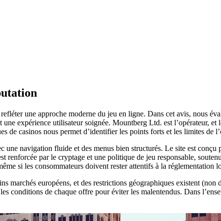
utation
fléter une approche moderne du jeu en ligne. Dans cet avis, nous évalu
et une expérience utilisateur soignée. Mountberg Ltd. est l’opérateur, e
de casinos nous permet d’identifier les points forts et les limites de l’o
ec une navigation fluide et des menus bien structurés. Le site est conçu 
té est renforcée par le cryptage et une politique de jeu responsable, souten
ême si les consommateurs doivent rester attentifs à la réglementation lo
ertains marchés européens, et des restrictions géographiques existent (no
nt les conditions de chaque offre pour éviter les malentendus. Dans l’en