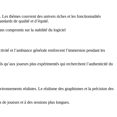
es thèmes couvrent des univers riches et les fonctionnalités
andards de qualité et d’équité.
ns compromis sur la stabilité du logiciel
activité et l’ambiance générale renforcent l’immersion pendant les
els qu’aux joueurs plus expérimentés qui recherchent l’authenticité du
vironnements réalistes. Le réalisme des graphismes et la précision des
s de joueurs et à des sessions plus longues.