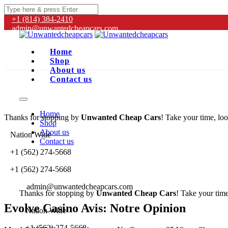
+1 (814) 384‑2410
admin@unwantedcheapcars.com
Home
Shop
About us
Contact us
Home
Thanks for stopping by
Unwanted Cheap Cars
! Take your time, loo
Shop
About us
Nation Wide
Contact us
+1 (562) 274-5668
+1 (562) 274-5668
admin@unwantedcheapcars.com
Thanks for stopping by
Unwanted Cheap Cars
! Take your time
Evolve Casino Avis: Notre Opinion
Nation Wide
+1 (562) 274-5668