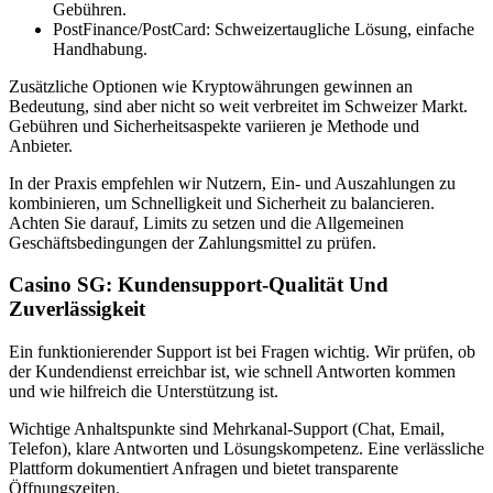
Gebühren.
PostFinance/PostCard: Schweizertaugliche Lösung, einfache
Handhabung.
Zusätzliche Optionen wie Kryptowährungen gewinnen an
Bedeutung, sind aber nicht so weit verbreitet im Schweizer Markt.
Gebühren und Sicherheitsaspekte variieren je Methode und
Anbieter.
In der Praxis empfehlen wir Nutzern, Ein- und Auszahlungen zu
kombinieren, um Schnelligkeit und Sicherheit zu balancieren.
Achten Sie darauf, Limits zu setzen und die Allgemeinen
Geschäftsbedingungen der Zahlungsmittel zu prüfen.
Casino SG: Kundensupport-Qualität Und
Zuverlässigkeit
Ein funktionierender Support ist bei Fragen wichtig. Wir prüfen, ob
der Kundendienst erreichbar ist, wie schnell Antworten kommen
und wie hilfreich die Unterstützung ist.
Wichtige Anhaltspunkte sind Mehrkanal-Support (Chat, Email,
Telefon), klare Antworten und Lösungskompetenz. Eine verlässliche
Plattform dokumentiert Anfragen und bietet transparente
Öffnungszeiten.