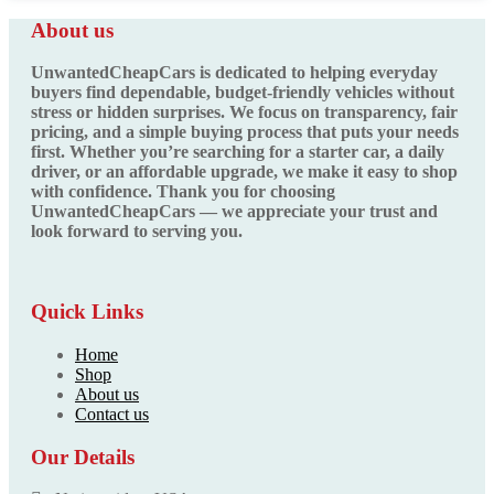
About us
UnwantedCheapCars is dedicated to helping everyday
buyers find dependable, budget-friendly vehicles without
stress or hidden surprises. We focus on transparency, fair
pricing, and a simple buying process that puts your needs
first. Whether you’re searching for a starter car, a daily
driver, or an affordable upgrade, we make it easy to shop
with confidence. Thank you for choosing
UnwantedCheapCars — we appreciate your trust and
look forward to serving you.
Quick Links
Home
Shop
About us
Contact us
Our Details