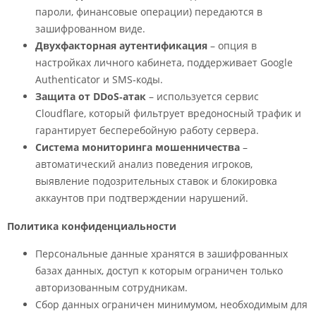
пароли, финансовые операции) передаются в
зашифрованном виде.
Двухфакторная аутентификация
– опция в
настройках личного кабинета, поддерживает Google
Authenticator и SMS‑коды.
Защита от DDoS‑атак
– используется сервис
Cloudflare, который фильтрует вредоносный трафик и
гарантирует бесперебойную работу сервера.
Система мониторинга мошенничества
–
автоматический анализ поведения игроков,
выявление подозрительных ставок и блокировка
аккаунтов при подтверждении нарушений.
Политика конфиденциальности
Персональные данные хранятся в зашифрованных
базах данных, доступ к которым ограничен только
авторизованным сотрудникам.
Сбор данных ограничен минимумом, необходимым для