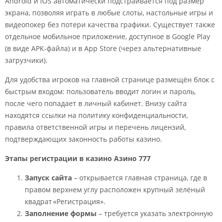
Android и iOS автоматически подстраивается под размер
экрана, позволяя играть в любые слоты, настольные игры и
видеопокер без потери качества графики. Существует также
отдельное мобильное приложение, доступное в Google Play
(в виде APK‑файла) и в App Store (через альтернативные
загрузчики).
Для удобства игроков на главной странице размещён блок с
быстрым входом: пользователь вводит логин и пароль,
после чего попадает в личный кабинет. Внизу сайта
находятся ссылки на политику конфиденциальности,
правила ответственной игры и перечень лицензий,
подтверждающих законность работы казино.
Этапы регистрации в казино Азино 777
Запуск сайта
– открывается главная страница, где в
правом верхнем углу расположен крупный зелёный
квадрат «Регистрация».
Заполнение формы
– требуется указать электронную