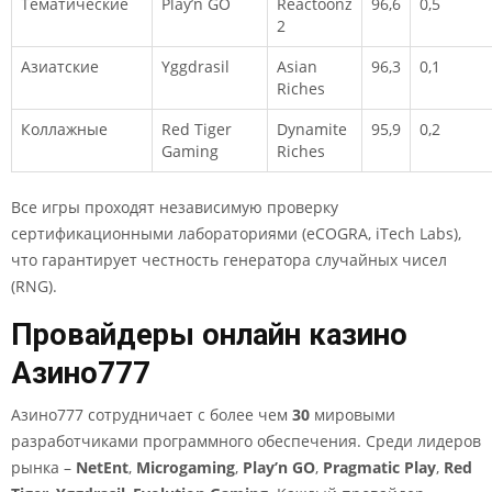
Тематические
Play’n GO
Reactoonz
96,6
0,5
2
Азиатские
Yggdrasil
Asian
96,3
0,1
Riches
Коллажные
Red Tiger
Dynamite
95,9
0,2
Gaming
Riches
Все игры проходят независимую проверку
сертификационными лабораториями (eCOGRA, iTech Labs),
что гарантирует честность генератора случайных чисел
(RNG).
Провайдеры онлайн казино
Азино777
Азино777 сотрудничает с более чем
30
мировыми
разработчиками программного обеспечения. Среди лидеров
рынка –
NetEnt
,
Microgaming
,
Play’n GO
,
Pragmatic Play
,
Red