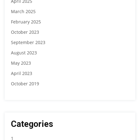
April 2025
March 2025
February 2025
October 2023
September 2023
August 2023
May 2023
April 2023
October 2019
Categories
1