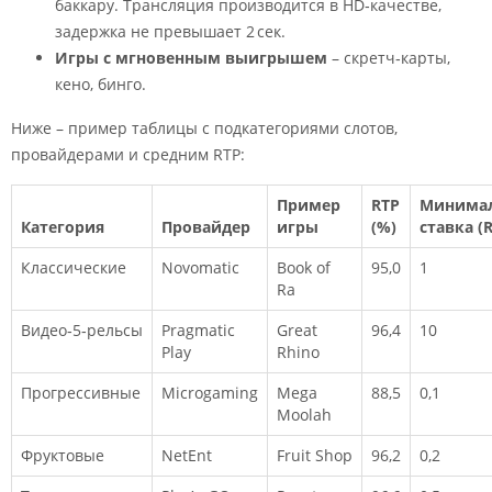
баккару. Трансляция производится в HD‑качестве,
задержка не превышает 2 сек.
Игры с мгновенным выигрышем
– скретч‑карты,
кено, бинго.
Ниже – пример таблицы с подкатегориями слотов,
провайдерами и средним RTP:
Пример
RTP
Минима
Категория
Провайдер
игры
(%)
ставка (
Классические
Novomatic
Book of
95,0
1
Ra
Видео‑5‑рельсы
Pragmatic
Great
96,4
10
Play
Rhino
Прогрессивные
Microgaming
Mega
88,5
0,1
Moolah
Фруктовые
NetEnt
Fruit Shop
96,2
0,2