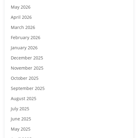
May 2026
April 2026
March 2026
February 2026
January 2026
December 2025
November 2025
October 2025
September 2025
August 2025
July 2025
June 2025
May 2025