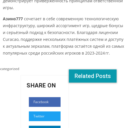
демонстрирует приверженность принципам ответственной
игры.
Азино777
сочетает в себе современную технологическую
инфраструктуру, широкий ассортимент игр, щедрые бонусы
и серьёзный подход к безопасности. Благодаря лицензии
Curacao, поддержке нескольких платёжных систем и доступу
к актуальным зеркалам, платформа остаётся одной из самых
популярных среди российских игроков в 2023‑2024 гг.
categorized
Related Posts
SHARE ON
Facebook
Twitter