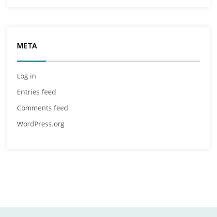
META
Log in
Entries feed
Comments feed
WordPress.org