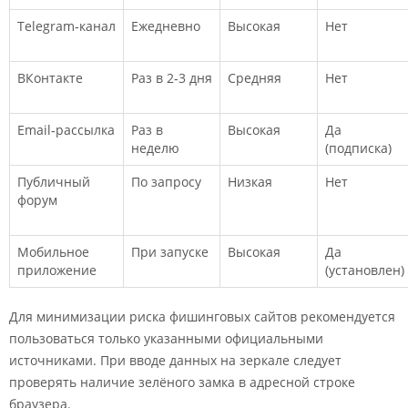
Telegram‑канал
Ежедневно
Высокая
Нет
ВКонтакте
Раз в 2‑3 дня
Средняя
Нет
Email‑рассылка
Раз в
Высокая
Да
неделю
(подписка)
Публичный
По запросу
Низкая
Нет
форум
Мобильное
При запуске
Высокая
Да
приложение
(установлен)
Для минимизации риска фишинговых сайтов рекомендуется
пользоваться только указанными официальными
источниками. При вводе данных на зеркале следует
проверять наличие зелёного замка в адресной строке
браузера.