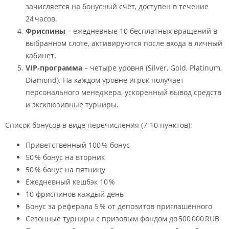
зачисляется на бонусный счёт, доступен в течение
24 часов.
Фриспины
– ежедневные 10 бесплатных вращений в
выбранном слоте, активируются после входа в личный
кабинет.
VIP‑программа
– четыре уровня (Silver, Gold, Platinum,
Diamond). На каждом уровне игрок получает
персонального менеджера, ускоренный вывод средств
и эксклюзивные турниры.
Список бонусов в виде перечисления (7‑10 пунктов):
Приветственный 100 % бонус
50 % бонус на вторник
50 % бонус на пятницу
Ежедневный кешбэк 10 %
10 фриспинов каждый день
Бонус за реферала 5 % от депозитов приглашённого
Сезонные турниры с призовым фондом до 500 000 RUB