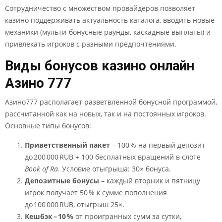
Сотрудничество с множеством провайдеров позволяет
казино поддерживать актуальность каталога, вводить новые
механики (мульти‑бонусные раунды, каскадные выплаты) и
привлекать игроков с разными предпочтениями.
Виды бонусов казино онлайн
Азино 777
Азино777 располагает разветвлённой бонусной программой,
рассчитанной как на новых, так и на постоянных игроков.
Основные типы бонусов:
Приветственный пакет
– 100 % на первый депозит
до 200 000 RUB + 100 бесплатных вращений в слоте
Book of Ra
. Условие отыгрыша: 30× бонуса.
Депозитные бонусы
– каждый вторник и пятницу
игрок получает 50 % к сумме пополнения
до 100 000 RUB, отыгрыш 25×.
Кешбэк – 10 %
от проигранных сумм за сутки,