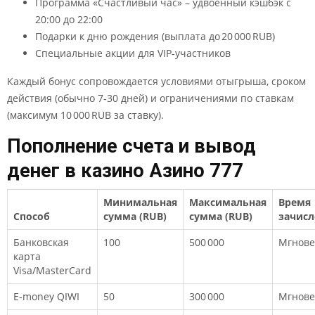
Программа «Счастливый час» – удвоенный кэшбэк с
20:00 до 22:00
Подарки к дню рождения (выплата до 20 000 RUB)
Специальные акции для VIP‑участников
Каждый бонус сопровождается условиями отыгрыша, сроком
действия (обычно 7‑30 дней) и ограничениями по ставкам
(максимум 10 000 RUB за ставку).
Пополнение счета и вывод
денег в казино Азино 777
Минимальная
Максимальная
Время
Способ
сумма (RUB)
сумма (RUB)
зачисл
Банковская
100
500 000
Мгнове
карта
Visa/MasterCard
E‑money QIWI
50
300 000
Мгнове