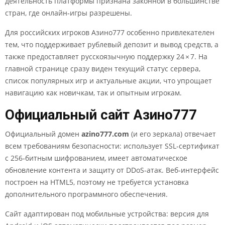
деятельность платформы признана законной в большинстве
стран, где онлайн‑игры разрешены.
Для российских игроков Азино777 особенно привлекателен
тем, что поддерживает рублевый депозит и вывод средств, а
также предоставляет русскоязычную поддержку 24 × 7. На
главной странице сразу виден текущий статус сервера,
список популярных игр и актуальные акции, что упрощает
навигацию как новичкам, так и опытным игрокам.
Официальный сайт Азино777
Официальный домен
azino777.com
(и его зеркала) отвечает
всем требованиям безопасности: использует SSL‑сертификат
с 256‑битным шифрованием, имеет автоматическое
обновление контента и защиту от DDoS‑атак. Веб‑интерфейс
построен на HTML5, поэтому не требуется установка
дополнительного программного обеспечения.
Сайт адаптирован под мобильные устройства: версия для