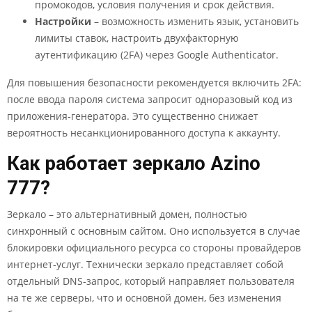
промокодов, условия получения и срок действия.
Настройки
– возможность изменить язык, установить
лимиты ставок, настроить двухфакторную
аутентификацию (2FA) через Google Authenticator.
Для повышения безопасности рекомендуется включить 2FA:
после ввода пароля система запросит одноразовый код из
приложения‑генератора. Это существенно снижает
вероятность несанкционированного доступа к аккаунту.
Как работает зеркало Azino
777?
Зеркало – это альтернативный домен, полностью
синхронный с основным сайтом. Оно используется в случае
блокировки официального ресурса со стороны провайдеров
интернет‑услуг. Технически зеркало представляет собой
отдельный DNS‑запрос, который направляет пользователя
на те же серверы, что и основной домен, без изменения