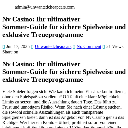
admin@unwantedcheapcars.com
Nv Casino: Ihr ultimativer
Sommer‑Guide für sichere Spielweise und
exklusive Treueprogramme
Jun 17, 2025
Unwantedcheapcars
No Comment
21
Views
Share on
Nv Casino: Ihr ultimativer
Sommer‑Guide für sichere Spielweise und
exklusive Treueprogramme
Viele Spieler fragen sich: Wie kann ich meine Einsätze kontrollieren,
ohne den Spielspaß zu verlieren? Oft fehlt eine klare Möglichkeit,
Limits zu setzen, und die Auszahlung dauert Tage. Das führt zu
Frust und unnötigem Risiko. Wenn Sie nach einer Lösung suchen,
die sowohl schnelle Auszahlungen als auch transparente
Spielgrenzen bietet, dann ist das Angebot von Nv Casino genau das
Richtige. Wer hier ein Konto eröffnet, profitiert sofort von einer
intuitiven Limit‑Funktion und einem 24 Stunden‑Support. Für alle,