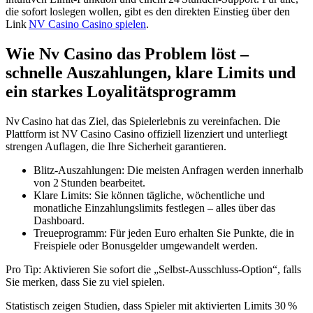
die sofort loslegen wollen, gibt es den direkten Einstieg über den
Link
NV Casino Casino spielen
.
Wie Nv Casino das Problem löst –
schnelle Auszahlungen, klare Limits und
ein starkes Loyalitätsprogramm
Nv Casino hat das Ziel, das Spielerlebnis zu vereinfachen. Die
Plattform ist NV Casino Casino offiziell lizenziert und unterliegt
strengen Auflagen, die Ihre Sicherheit garantieren.
Blitz‑Auszahlungen: Die meisten Anfragen werden innerhalb
von 2 Stunden bearbeitet.
Klare Limits: Sie können tägliche, wöchentliche und
monatliche Einzahlungslimits festlegen – alles über das
Dashboard.
Treueprogramm: Für jeden Euro erhalten Sie Punkte, die in
Freispiele oder Bonusgelder umgewandelt werden.
Pro Tip: Aktivieren Sie sofort die „Selbst‑Ausschluss‑Option“, falls
Sie merken, dass Sie zu viel spielen.
Statistisch zeigen Studien, dass Spieler mit aktivierten Limits 30 %