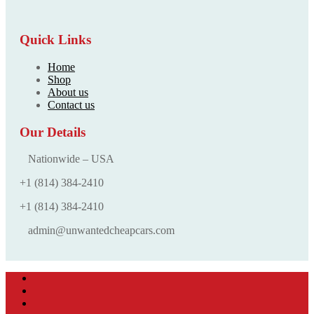
Quick Links
Home
Shop
About us
Contact us
Our Details
Nationwide – USA
+1 (814) 384‑2410
+1 (814) 384‑2410
admin@unwantedcheapcars.com