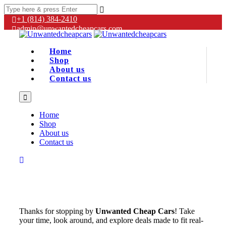
+1 (814) 384‑2410
admin@unwantedcheapcars.com
Home
Shop
About us
Contact us
Home
Shop
About us
Contact us
Thanks for stopping by
Unwanted Cheap Cars
! Take
your time, look around, and explore deals made to fit real-