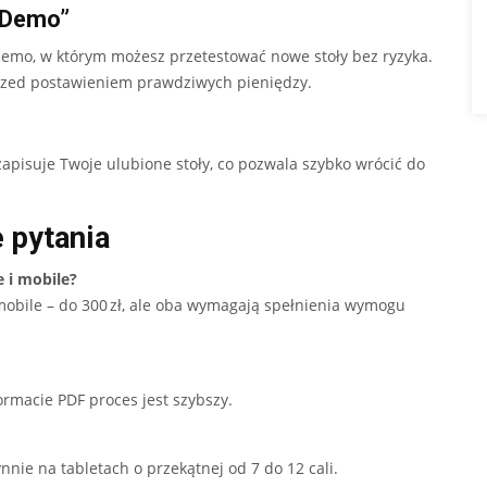
 „Demo”
 demo, w którym możesz przetestować nowe stoły bez ryzyka.
przed postawieniem prawdziwych pieniędzy.
apisuje Twoje ulubione stoły, co pozwala szybko wrócić do
 pytania
e i mobile?
 mobile – do 300 zł, ale oba wymagają spełnienia wymogu
rmacie PDF proces jest szybszy.
nnie na tabletach o przekątnej od 7 do 12 cali.