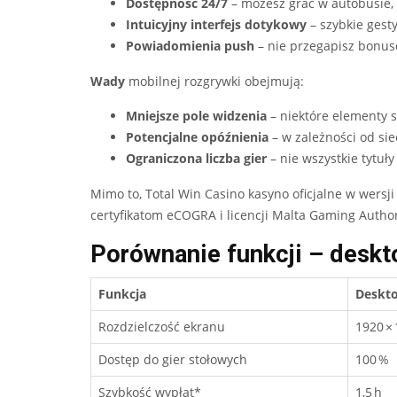
Dostępność 24/7
– możesz grać w autobusie,
Intuicyjny interfejs dotykowy
– szybkie gesty
Powiadomienia push
– nie przegapisz bonus
Wady
mobilnej rozgrywki obejmują:
Mniejsze pole widzenia
– niektóre elementy s
Potencjalne opóźnienia
– w zależności od sie
Ograniczona liczba gier
– nie wszystkie tytuł
Mimo to, Total Win Casino kasyno oficjalne w wers
certyfikatom eCOGRA i licencji Malta Gaming Author
Porównanie funkcji – deskt
Funkcja
Deskt
Rozdzielczość ekranu
1920 × 
Dostęp do gier stołowych
100 %
Szybkość wypłat*
1,5 h