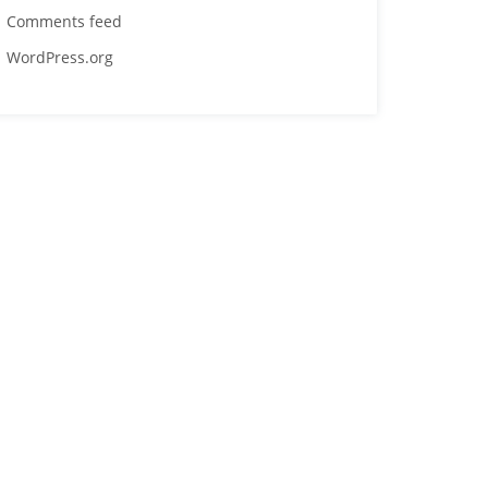
Comments feed
WordPress.org