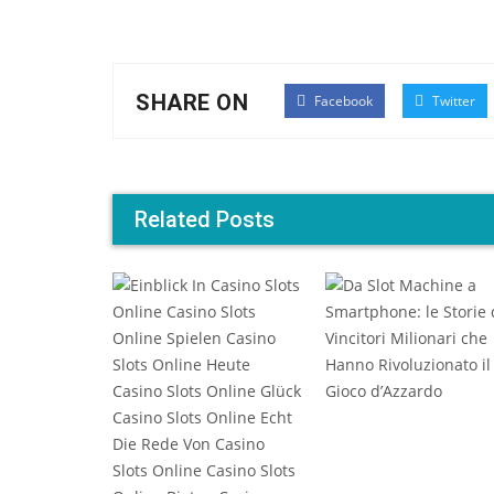
SHARE ON
Facebook
Twitter
Related Posts