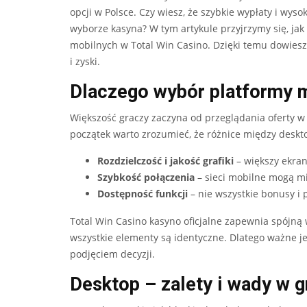
opcji w Polsce. Czy wiesz, że szybkie wypłaty i wys
wyborze kasyna? W tym artykule przyjrzymy się, jak
mobilnych w Total Win Casino. Dzięki temu dowiesz
i zyski.
Dlaczego wybór platformy 
Większość graczy zaczyna od przeglądania oferty w
początek warto zrozumieć, że różnice między desk
Rozdzielczość i jakość grafiki
– większy ekran
Szybkość połączenia
– sieci mobilne mogą mi
Dostępność funkcji
– nie wszystkie bonusy i 
Total Win Casino kasyno oficjalne zapewnia spójną 
wszystkie elementy są identyczne. Dlatego ważne je
podjęciem decyzji.
Desktop – zalety i wady w 