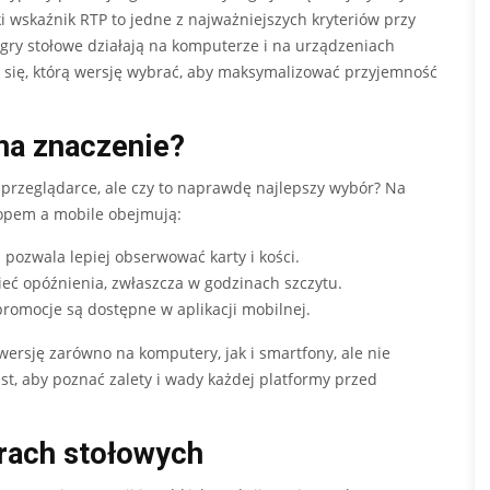
oki wskaźnik RTP to jedne z najważniejszych kryteriów przy
 gry stołowe działają na komputerze i na urządzeniach
 się, którą wersję wybrać, aby maksymalizować przyjemność
ma znaczenie?
 przeglądarce, ale czy to naprawdę najlepszy wybór? Na
topem a mobile obejmują:
 pozwala lepiej obserwować karty i kości.
eć opóźnienia, zwłaszcza w godzinach szczytu.
promocje są dostępne w aplikacji mobilnej.
wersję zarówno na komputery, jak i smartfony, ale nie
st, aby poznać zalety i wady każdej platformy przed
grach stołowych