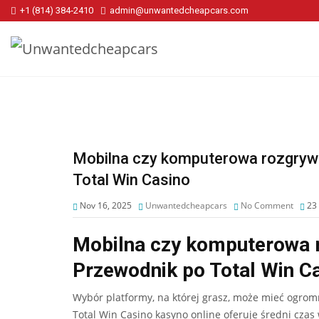
+1 (814) 384‑2410
admin@unwantedcheapcars.com
Mobilna czy komputerowa rozgryw
Total Win Casino
Nov 16, 2025
Unwantedcheapcars
No Comment
23
Mobilna czy komputerowa 
Przewodnik po Total Win C
Wybór platformy, na której grasz, może mieć ogrom
Total Win Casino kasyno online
oferuje średni czas 