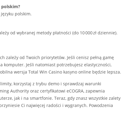
u polskim?
 języku polskim.
leży od wybranej metody płatności (do 10 000 zł dziennie).
 zależy od Twoich priorytetów. Jeśli cenisz pełną gamę
na komputer. Jeśli natomiast potrzebujesz elastyczności,
ilna wersja Total Win Casino kasyno online będzie lepsza.
limity, korzystaj z trybu demo i sprawdzaj warunki
aming Authority oraz certyfikatowi eCOGRA, zapewnia
rze, jak i na smartfonie. Teraz, gdy znasz wszystkie zalety
przyniesie Ci najwięcej radości i wygranych. Powodzenia