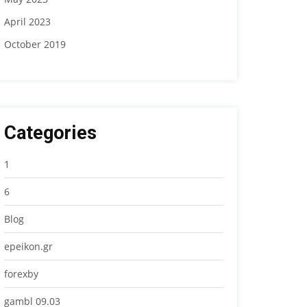
April 2023
October 2019
Categories
1
6
Blog
epeikon.gr
forexby
gambl 09.03