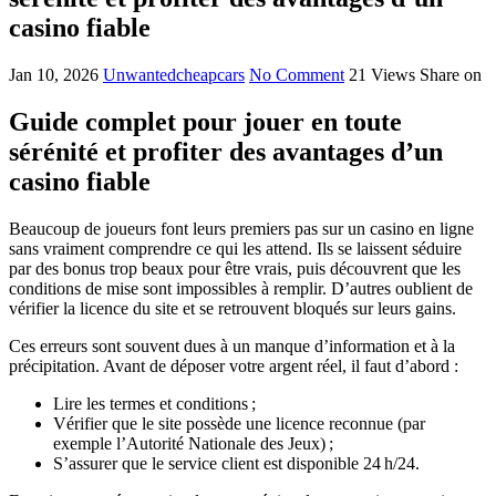
casino fiable
Jan 10, 2026
Unwantedcheapcars
No Comment
21
Views
Share on
Guide complet pour jouer en toute
sérénité et profiter des avantages d’un
casino fiable
Beaucoup de joueurs font leurs premiers pas sur un casino en ligne
sans vraiment comprendre ce qui les attend. Ils se laissent séduire
par des bonus trop beaux pour être vrais, puis découvrent que les
conditions de mise sont impossibles à remplir. D’autres oublient de
vérifier la licence du site et se retrouvent bloqués sur leurs gains.
Ces erreurs sont souvent dues à un manque d’information et à la
précipitation. Avant de déposer votre argent réel, il faut d’abord :
Lire les termes et conditions ;
Vérifier que le site possède une licence reconnue (par
exemple l’Autorité Nationale des Jeux) ;
S’assurer que le service client est disponible 24 h/24.