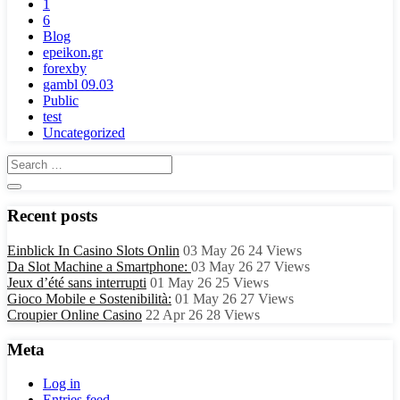
1
6
Blog
epeikon.gr
forexby
gambl 09.03
Public
test
Uncategorized
Recent posts
Einblick In Casino Slots Onlin
03 May 26
24
Views
Da Slot Machine a Smartphone:
03 May 26
27
Views
Jeux d’été sans interrupti
01 May 26
25
Views
Gioco Mobile e Sostenibilità:
01 May 26
27
Views
Croupier Online Casino
22 Apr 26
28
Views
Meta
Log in
Entries feed