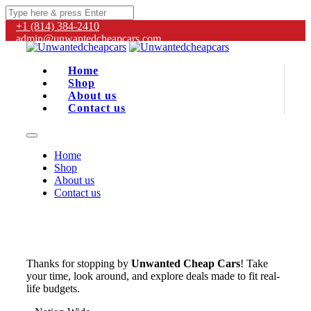
+1 (814) 384‑2410
admin@unwantedcheapcars.com
Home
Shop
About us
Contact us
Home
Shop
About us
Contact us
Thanks for stopping by
Unwanted Cheap Cars
! Take
your time, look around, and explore deals made to fit real-
life budgets.