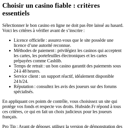
Choisir un casino fiable : critères
essentiels
Sélectionner le bon casino en ligne ne doit pas être laissé au hasard.
Voici les critères à vérifier avant de s’inscrire :
Licence officielle : assurez‑vous que le site possède une
licence d’une autorité reconnue.
Méthodes de paiement : privilégiez les casinos qui acceptent
les cartes, les portefeuilles électroniques et les cartes
prépayées comme Cashlib.
Temps de retrait : un bon casino garantit des paiements sous
24 à 48 heures.
Service client : un support réactif, idéalement disponible
24 h/24.
Réputation : consultez les avis des joueurs sur des forums
spécialisés.
En appliquant ces points de contrôle, vous choisissez un site qui
protège vos fonds et respecte vos droits. Hubside.Fr répond à tous
ces critères, ce qui en fait un choix judicieux pour les joueurs
français.
Pro Tip : Avant de déposer, utilisez la version de démonstration des