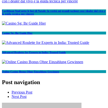
Caribbean Stud sotto le luci di Natale: la verità sui grandi jackpot con i dealer dal vivo e
la guida tecnica per vincere
Casino Sg: Ihr Guide Hier
Advanced Roulette for Experts in India: Trusted Guide
Online Casino Bonus Ohne Einzahlung Gewinnen
Post navigation
Previous Post
Next Post