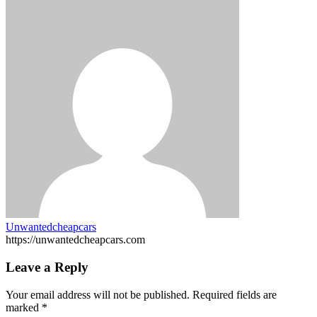
Unwantedcheapcars
https://unwantedcheapcars.com
Leave a Reply
Your email address will not be published.
Required fields are
marked
*