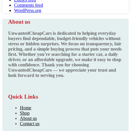
Comments feed
WordPress.org
About us
UnwantedCheapCars is dedicated to helping everyday
buyers find dependable, budget-friendly vehicles without
stress or hidden surprises. We focus on transparency, fair
pricing, and a simple buying process that puts your needs
first. Whether you’re searching for a starter car, a daily
driver, or an affordable upgrade, we make it easy to shop
with confidence. Thank you for choosing
UnwantedCheapCars — we appreciate your trust and
look forward to serving you.
Quick Links
Home
Shop
About us
Contact us