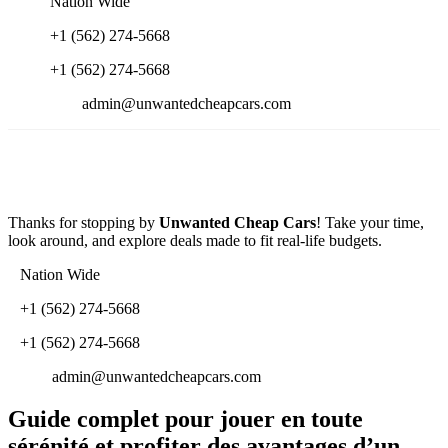
Nation Wide
+1 (562) 274-5668
+1 (562) 274-5668
admin@unwantedcheapcars.com
Thanks for stopping by
Unwanted Cheap Cars
! Take your time,
look around, and explore deals made to fit real-life budgets.
Nation Wide
+1 (562) 274-5668
+1 (562) 274-5668
admin@unwantedcheapcars.com
Guide complet pour jouer en toute
sérénité et profiter des avantages d’un