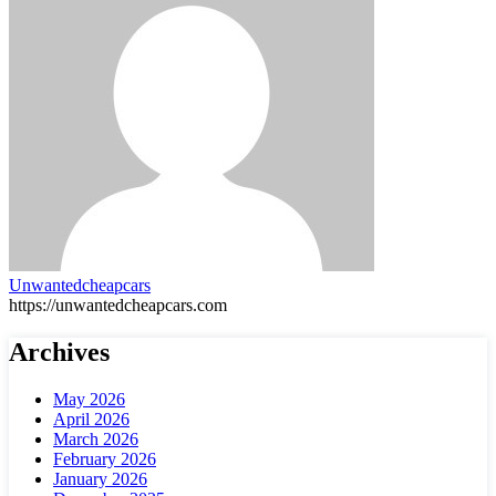
Unwantedcheapcars
https://unwantedcheapcars.com
Archives
May 2026
April 2026
March 2026
February 2026
January 2026