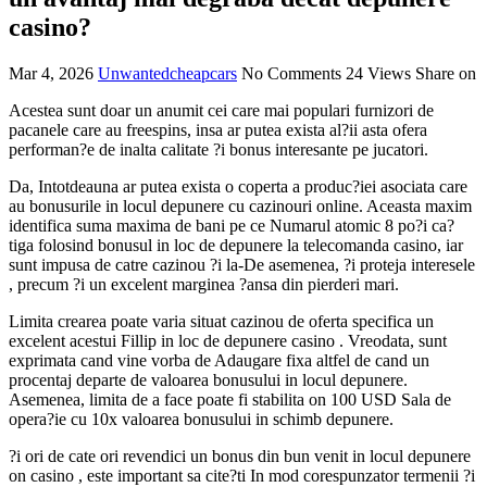
casino?
Mar 4, 2026
Unwantedcheapcars
No Comments
24
Views
Share on
Acestea sunt doar un anumit cei care mai populari furnizori de
pacanele care au freespins, insa ar putea exista al?ii asta ofera
performan?e de inalta calitate ?i bonus interesante pe jucatori.
Da, Intotdeauna ar putea exista o coperta a produc?iei asociata care
au bonusurile in locul depunere cu cazinouri online. Aceasta maxim
identifica suma maxima de bani pe ce Numarul atomic 8 po?i ca?
tiga folosind bonusul in loc de depunere la telecomanda casino, iar
sunt impusa de catre cazinou ?i la-De asemenea, ?i proteja interesele
, precum ?i un excelent marginea ?ansa din pierderi mari.
Limita crearea poate varia situat cazinou de oferta specifica un
excelent acestui Fillip in loc de depunere casino . Vreodata, sunt
exprimata cand vine vorba de Adaugare fixa altfel de cand un
procentaj departe de valoarea bonusului in locul depunere.
Asemenea, limita de a face poate fi stabilita on 100 USD Sala de
opera?ie cu 10x valoarea bonusului in schimb depunere.
?i ori de cate ori revendici un bonus din bun venit in locul depunere
on casino , este important sa cite?ti In mod corespunzator termenii ?i