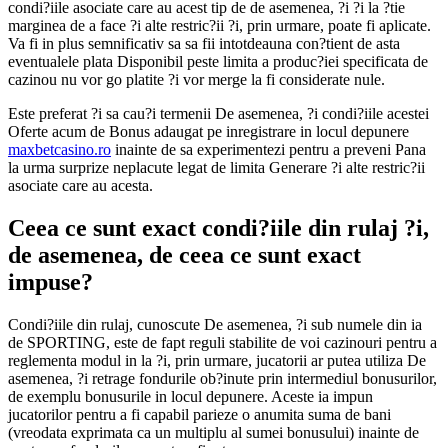
condi?iile asociate care au acest tip de de asemenea, ?i ?i la ?tie
marginea de a face ?i alte restric?ii ?i, prin urmare, poate fi aplicate.
Va fi in plus semnificativ sa sa fii intotdeauna con?tient de asta
eventualele plata Disponibil peste limita a produc?iei specificata de
cazinou nu vor go platite ?i vor merge la fi considerate nule.
Este preferat ?i sa cau?i termenii De asemenea, ?i condi?iile acestei
Oferte acum de Bonus adaugat pe inregistrare in locul depunere
maxbetcasino.ro
inainte de sa experimentezi pentru a preveni Pana
la urma surprize neplacute legat de limita Generare ?i alte restric?ii
asociate care au acesta.
Ceea ce sunt exact condi?iile din rulaj ?i,
de asemenea, de ceea ce sunt exact
impuse?
Condi?iile din rulaj, cunoscute De asemenea, ?i sub numele din ia
de SPORTING, este de fapt reguli stabilite de voi cazinouri pentru a
reglementa modul in la ?i, prin urmare, jucatorii ar putea utiliza De
asemenea, ?i retrage fondurile ob?inute prin intermediul bonusurilor,
de exemplu bonusurile in locul depunere. Aceste ia impun
jucatorilor pentru a fi capabil parieze o anumita suma de bani
(vreodata exprimata ca un multiplu al sumei bonusului) inainte de