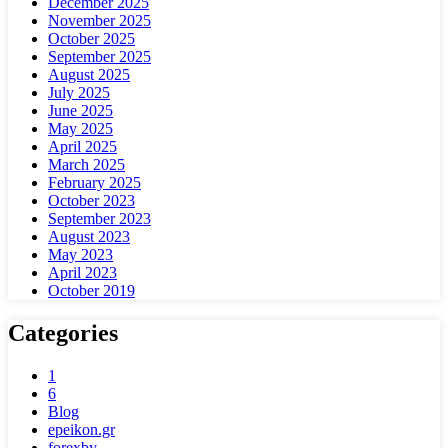
December 2025
November 2025
October 2025
September 2025
August 2025
July 2025
June 2025
May 2025
April 2025
March 2025
February 2025
October 2023
September 2023
August 2023
May 2023
April 2023
October 2019
Categories
1
6
Blog
epeikon.gr
forexby